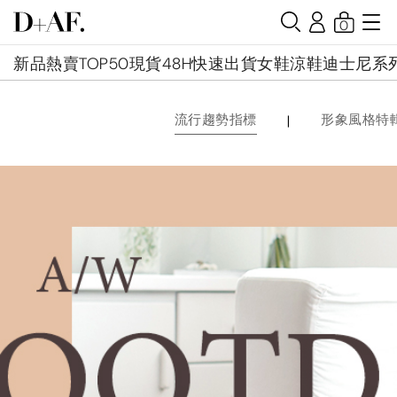
0
新品
熱賣TOP50
現貨48H快速出貨
女鞋
涼鞋
迪士尼系
|
流行趨勢指標
形象風格特