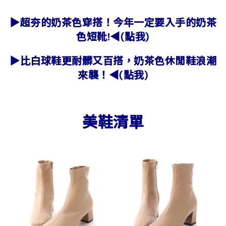
▶超夯的奶茶色穿搭！今年一定要入手的奶茶
色短靴!◀(點我)
▶比白球鞋更耐髒又百搭，奶茶色休閒鞋浪潮
來襲！◀(點我)
美鞋清單