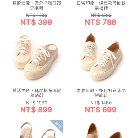
輕盈浪漫．雲朵抓皺低跟
日常印象．經典款可後踩
涼拖鞋
樂福鞋
NT$ 1480
NT$ 1380
NT$ 399
NT$ 788
樂活主題．休閒帆布厚底
青春無敵．多色帆布休閒
穆勒鞋
餅乾鞋
NT$ 1980
NT$ 1480
NT$ 899
NT$ 699