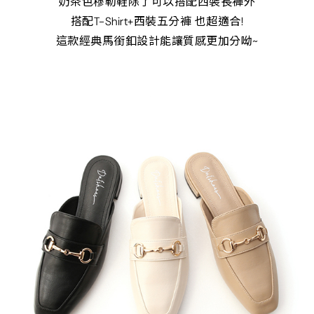
奶茶色穆勒鞋除了可以搭配西裝長褲外
搭配T-Shirt+西裝五分褲 也超適合!
這款經典馬銜釦設計能讓質感更加分呦~