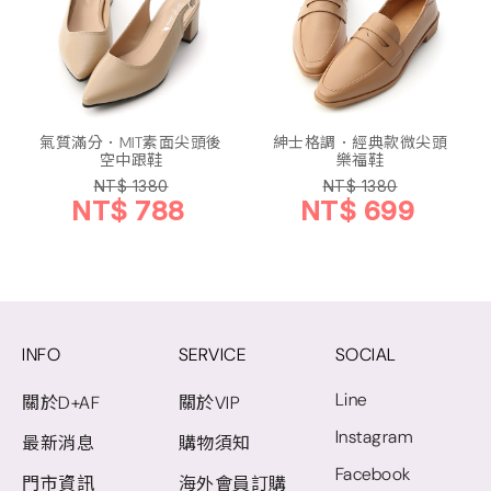
氣質滿分．MIT素面尖頭後
紳士格調．經典款微尖頭
空中跟鞋
樂福鞋
NT$ 1380
NT$ 1380
NT$ 788
NT$ 699
INFO
SERVICE
SOCIAL
Line
關於D+AF
關於VIP
Instagram
最新消息
購物須知
Facebook
門市資訊
海外會員訂購