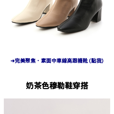
➜完美聚焦．素面中車線高跟襪靴 (點我)
奶茶色穆勒鞋穿搭