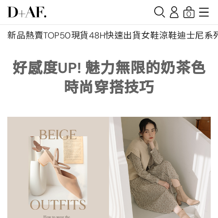
0
新品
熱賣TOP50
現貨48H快速出貨
女鞋
涼鞋
迪士尼系
好感度UP! 魅力無限的奶茶色
時尚穿搭技巧