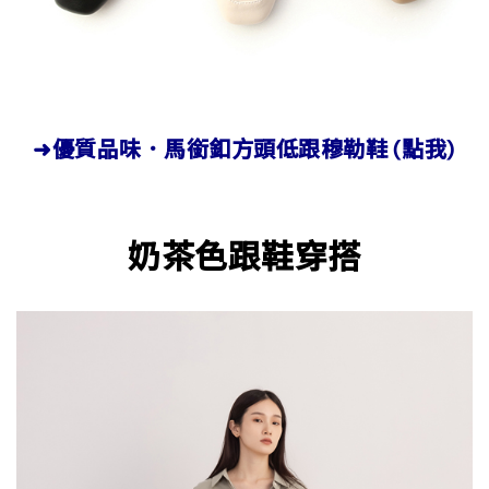
➜優質品味．馬銜釦方頭低跟穆勒鞋 (點我)
奶茶色跟鞋穿搭