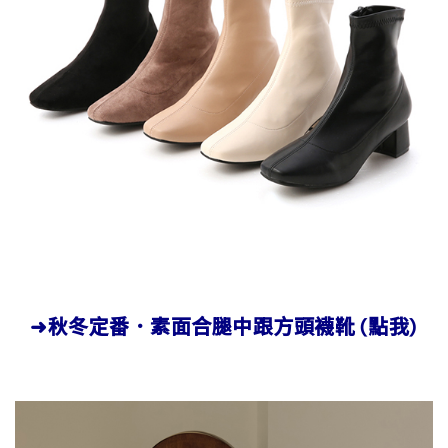
➜秋冬定番．素面合腿中跟方頭襪靴 (點我)