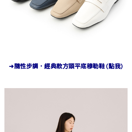
➜隨性步調．經典款方頭平底穆勒鞋 (點我)