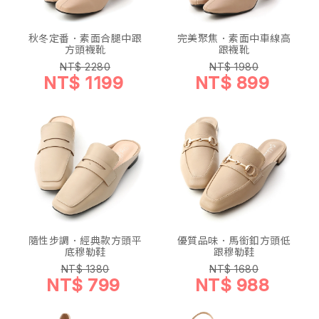
秋冬定番．素面合腿中跟
完美聚焦．素面中車線高
方頭襪靴
跟襪靴
NT$ 2280
NT$ 1980
NT$ 1199
NT$ 899
隨性步調．經典款方頭平
優質品味．馬銜釦方頭低
底穆勒鞋
跟穆勒鞋
NT$ 1380
NT$ 1680
NT$ 799
NT$ 988