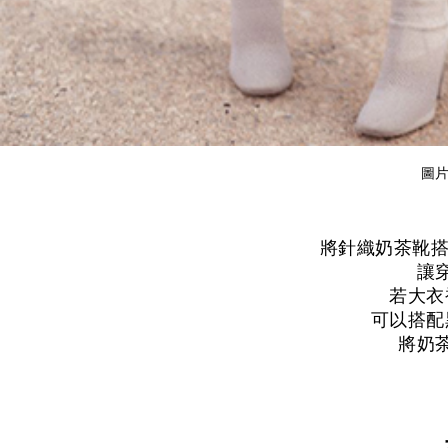
圖片來
將針織奶茶靴搭
讓
若大衣
可以搭配
將奶