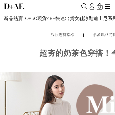
0
新品
熱賣TOP50
現貨48H快速出貨
女鞋
涼鞋
迪士尼系
|
流行趨勢指標
形象風格特
超夯的奶茶色穿搭！