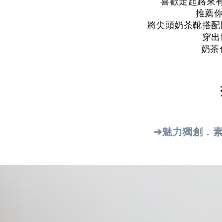
喜歡走起路來
推薦你
將尖頭奶茶靴搭配
穿出
奶茶
➔魅力獨創．素