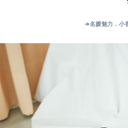
➔名媛魅力．小香