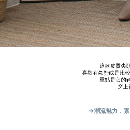
這款皮質尖
喜歡有氣勢或是比較
重點是它的
穿上
➔潮流魅力．素