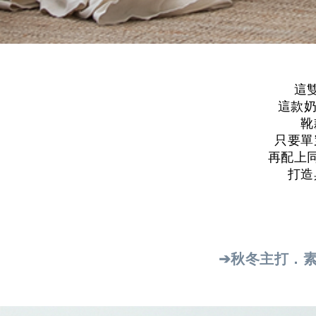
這
這款奶
靴
只要單
再配上
打造
➔秋冬主打．素