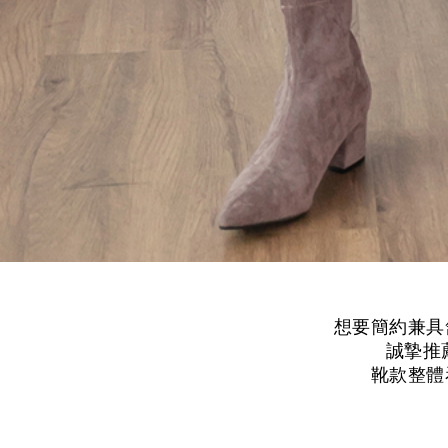
想要簡約兼具
誠摯推
靴款整體