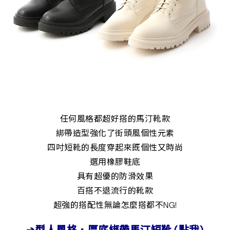
任何風格都超好搭的馬汀靴款
綁帶造型強化了街頭風個性元素
四吋短靴的長度穿起來既個性又時尚
選用橡膠鞋底
具有超優的防滑效果
百搭不退流行的靴款
超強的搭配性無論怎麼搭都不NG!