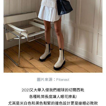
圖片來源：Piterest
2021又大舉入侵我們眼球的切爾西靴
各種靴筒長度讓人眼花撩亂!
尤其是米白色和黑色鬆緊的撞色設計更是搶眼必敗款