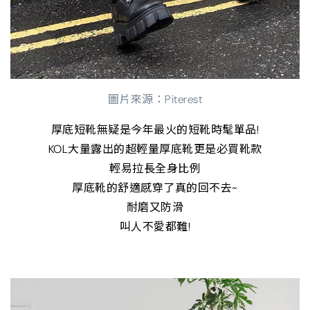
圖片來源：Piterest
厚底短靴無疑是今年最火的短靴時髦單品!
KOL大量露出的超輕量厚底靴更是必買靴款
輕易拉長全身比例
厚底靴的舒適感穿了真的回不去~
耐磨又防滑
叫人不愛都難!