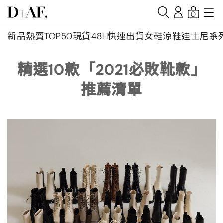
0
新品
熱賣TOP50
現貨48H快速出貨
女鞋
涼鞋
迪士尼系
精選10款「2021必敗靴款」
推薦清單