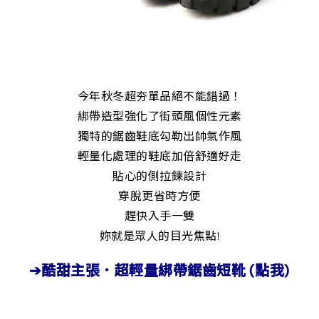
今年秋冬超夯單品絕不能錯過！
綁帶造型強化了街頭風個性元素
獨特的鋸齒鞋底勾勒出帥氣作風
輕量化處理的鞋底加倍舒適好走
貼心的側拉鍊設計
穿脫更省時方便
趕快入手一雙
妳就是眾人的目光焦點!
➔酷甜主張．超輕量綁帶鋸齒短靴 (點我)