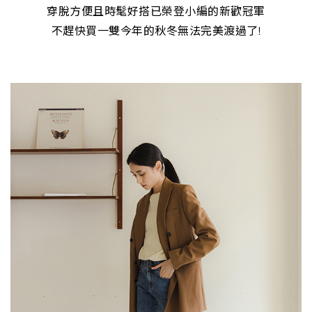
穿脫方便且時髦好搭已榮登小編的新歡冠軍
不趕快買一雙今年的秋冬無法完美渡過了!