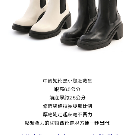
中筒短靴是小腿肚救星
跟高6.5公分
前底厚約2.5公分
修飾線條拉長腿部比例
厚底靴走起來毫不費力
鬆緊彈力的切爾西靴穿脫方便一秒出門!