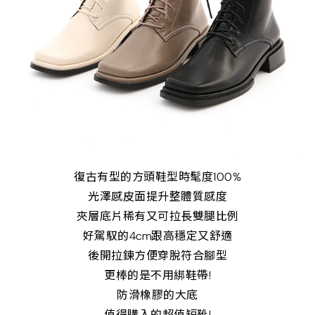
復古有型的方頭鞋型時髦度100%
光澤感皮面提升整體質感度
夾層底片稀有又可拉長雙腿比例
好駕馭的4cm跟高穩定又舒適
後開拉鍊方便穿脫符合腳型
更棒的是不用綁鞋帶!
防滑橡膠的大底
值得購入的超值短靴!