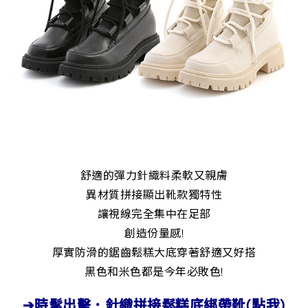
舒適的彈力針織料柔軟又親膚
異材質拼接顯出靴款獨特性
讓視線完全集中在足部
創造份量感!
厚實防滑的鋸齒鬆糕大底穿著舒適又好搭
黑色和米色都是今年必敗色!
➔時髦出擊．針織拼接鬆糕底綁帶靴(點我)