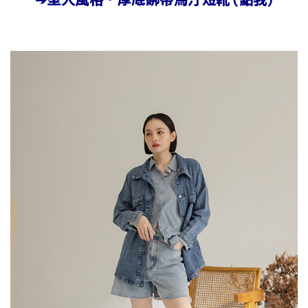
➔型人風格．厚底綁帶馬汀短靴 (點我)