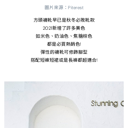
圖片來源：Piterest
方頭襪靴早已是秋冬必敗靴款
2021新增了許多美色
如米色、奶油色、焦糖棕色
都是必買熱銷色!
彈性的襪靴可修飾腳型
搭配短褲短裙或是長褲都超適合!