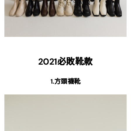
2021必敗靴款
1.方頭襪靴