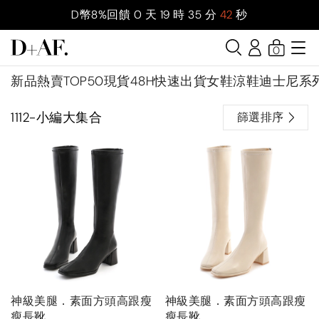
D幣8%回饋
0
天
19
時
35
分
41
秒
0
新品
熱賣TOP50
現貨48H快速出貨
女鞋
涼鞋
迪士尼系
1112-小編大集合
篩選排序
神級美腿．素面方頭高跟瘦
神級美腿．素面方頭高跟瘦
瘦長靴
瘦長靴