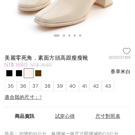
美麗零死角．素面方頭高跟瘦瘦靴
S00007819
NT$ 1680
NT$ 2680
香草米白
35
36
37
38
39
40
41
42
43
適合我的尺寸：
?
商品資訊
試穿心得
尺寸對照表
筒高：38號約16公分，每增減一個尺寸即增減約0.5公分