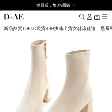
會員週 D幣8%回饋 >>
0
新品
熱賣TOP50
現貨48H快速出貨
女鞋
涼鞋
迪士尼系