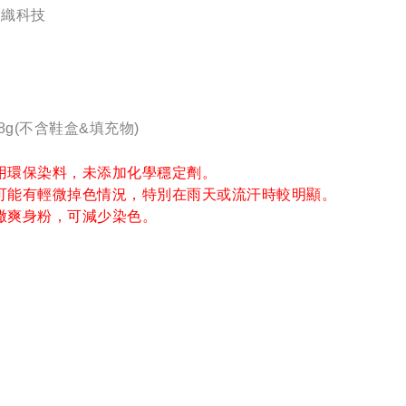
™雲織科技
8g(不含鞋盒&填充物)
用環保染料，未添加化學穩定劑。
可能有輕微掉色情況，特別在雨天或流汗時較明顯。
撒爽身粉，可減少染色。