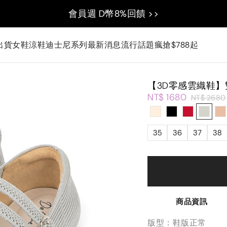
會員週 D幣8%回饋 >>
出貨
女鞋
涼鞋
迪士尼系列
最新消息
流行話題
瘋搶$788起
【3D零感雲織鞋
NT$ 1680
NT$ 2680
35
36
37
38
商品資訊
版型：鞋版正常