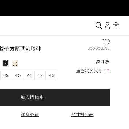
0
】雙帶方頭瑪莉珍鞋
S00008598
象牙灰
適合我的尺寸：
?
39
40
41
42
43
加入購物車
試穿心得
尺寸對照表