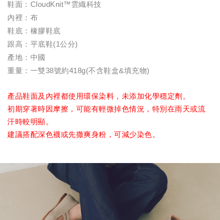
鞋面：CloudKnit™雲織科技
內裡：布
鞋底：橡膠鞋底
跟高：平底鞋(1公分)
產地：中國
重量：一雙38號約418g(不含鞋盒&填充物)
產品鞋面及內裡都使用環保染料，未添加化學穩定劑。
初期穿著時因摩擦，可能有輕微掉色情況，特別在雨天或流
汗時較明顯。
建議搭配深色襪或先撒爽身粉，可減少染色。