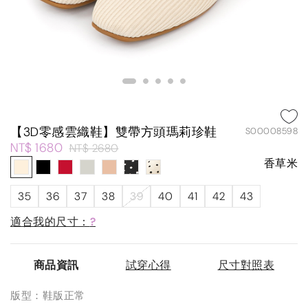
【3D零感雲織鞋】雙帶方頭瑪莉珍鞋
S00008598
NT$ 1680
NT$ 2680
香草米
35
36
37
38
39
40
41
42
43
適合我的尺寸：
?
商品資訊
試穿心得
尺寸對照表
版型：鞋版正常