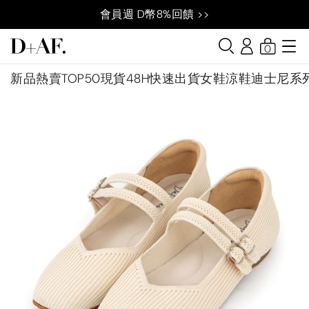
會員週 D幣8%回饋 >>
0
新品
熱賣TOP50
現貨48H快速出貨
女鞋
涼鞋
迪士尼系