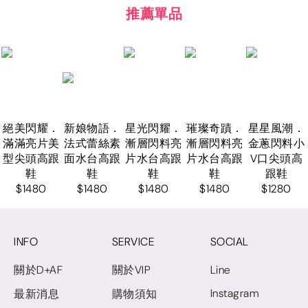
推薦單品
絕美閃耀．
新娘物語．
星光閃耀．
璀璨奇蹟．
星星風潮．
滿滿亮片美
法式蕾絲素
漸層閃料亮
漸層閃料亮
金蔥閃料小
型尖頭高跟
面水台高跟
片水台高跟
片水台高跟
V口尖頭高
鞋
鞋
鞋
鞋
跟鞋
$1480
$1480
$1480
$1480
$1280
INFO
SERVICE
SOCIAL
關於D+AF
關於VIP
Line
Instagram
最新消息
購物須知