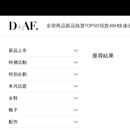
全部商品
新品
熱賣TOP50
現貨48H快速
新品上市
搜尋結果
特價活動
特別企劃
本月話題
女鞋
靴子
配件