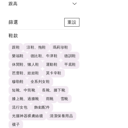
跟高
篩選
重設
鞋款
跟鞋
涼鞋、拖鞋
瑪莉珍鞋
樂福鞋
德比鞋、牛津鞋
德訓鞋
休閒鞋、懶人鞋
運動鞋
平底鞋
芭蕾鞋、娃娃鞋
莫卡辛鞋
穆勒鞋
全系列女鞋
短靴、中筒靴
長靴、膝下靴
膝上靴、過膝靴
雨靴
雪靴
流行女包
飾釦配件
光腿神器裸膚絲襪
清潔保養用品
襪子