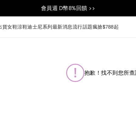
會員週 D幣8%回饋 >>
出貨
女鞋
涼鞋
迪士尼系列
最新消息
流行話題
瘋搶$788起
抱歉！找不到您所查