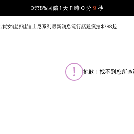
D幣8%回饋
1
天
11
時
0
分
9
秒
出貨
女鞋
涼鞋
迪士尼系列
最新消息
流行話題
瘋搶$788起
抱歉！找不到您所查