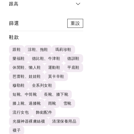
跟高
篩選
重設
鞋款
跟鞋
涼鞋、拖鞋
瑪莉珍鞋
樂福鞋
德比鞋、牛津鞋
德訓鞋
休閒鞋、懶人鞋
運動鞋
平底鞋
芭蕾鞋、娃娃鞋
莫卡辛鞋
穆勒鞋
全系列女鞋
短靴、中筒靴
長靴、膝下靴
膝上靴、過膝靴
雨靴
雪靴
流行女包
飾釦配件
光腿神器裸膚絲襪
清潔保養用品
襪子