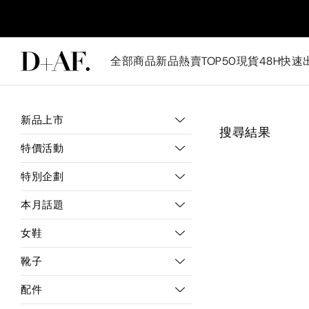
全部商品
新品
熱賣TOP50
現貨48H快速
新品上市
搜尋結果
特價活動
特別企劃
本月話題
女鞋
靴子
配件