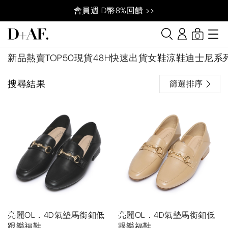
會員週 D幣8%回饋 >>
0
新品
熱賣TOP50
現貨48H快速出貨
女鞋
涼鞋
迪士尼系
搜尋結果
篩選排序
亮麗OL．4D氣墊馬銜釦低
亮麗OL．4D氣墊馬銜釦低
跟樂福鞋
跟樂福鞋