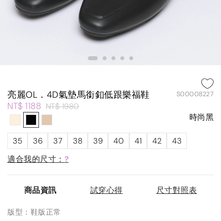
亮麗OL．4D氣墊馬銜釦低跟樂福鞋
S00008227
NT$ 1188
NT$ 1980
時尚黑
35
36
37
38
39
40
41
42
43
適合我的尺寸：
?
商品資訊
試穿心得
尺寸對照表
版型：鞋版正常