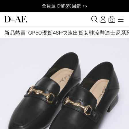
會員週 D幣8%回饋 >>
0
新品
熱賣TOP50
現貨48H快速出貨
女鞋
涼鞋
迪士尼系