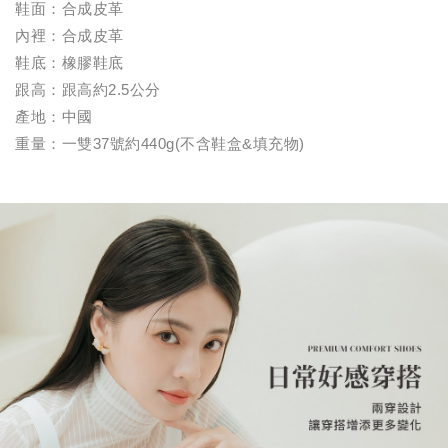
鞋面：合成皮革
內裡：合成皮革
鞋底：橡膠鞋底
跟高：跟高約2.5公分
產地：中國
重量：一雙37號約440g(不含鞋盒&填充物)