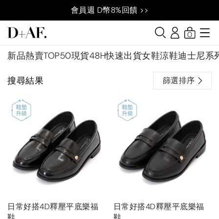
會員週 D幣8%回饋 >>
0
新品
熱賣TOP50
現貨48H快速出貨
女鞋
涼鞋
迪士尼系
搜尋結果
篩選排序
日常好搭4D釋壓平底樂福
日常好搭4D釋壓平底樂福
鞋
鞋