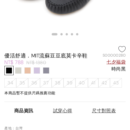
優活舒適．MIT流蘇豆豆底莫卡辛鞋
S00000280
NT$ 788
七夕福袋
NT$ 1380
時尚黑
34
35
36
37
38
39
40
41
42
43
本商品暫不提供尺碼推薦功能
商品資訊
試穿心得
尺寸對照表
產地：台灣