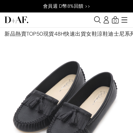
會員週 D幣8%回饋 >>
0
新品
熱賣TOP50
現貨48H快速出貨
女鞋
涼鞋
迪士尼系