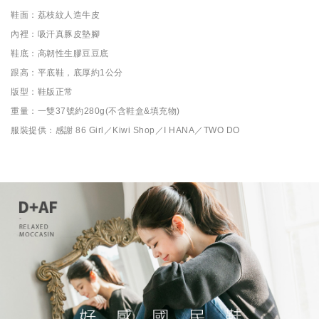
鞋面：荔枝紋人造牛皮
內裡：吸汗真豚皮墊腳
鞋底：高韌性生膠豆豆底
跟高：平底鞋，底厚約1公分
版型：鞋版正常
重量：一雙37號約280g(不含鞋盒&填充物)
服裝提供：感謝 86 Girl／Kiwi Shop／I HANA／TWO DO