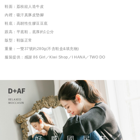
鞋面：荔枝紋人造牛皮
內裡：吸汗真豚皮墊腳
鞋底：高韌性生膠豆豆底
跟高：平底鞋，底厚約1公分
版型：鞋版正常
重量：一雙37號約280g(不含鞋盒&填充物)
服裝提供：感謝 86 Girl／Kiwi Shop／I HANA／TWO DO