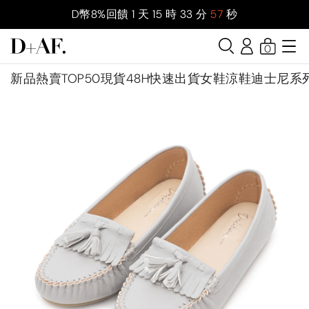
D幣8%回饋
1
天
15
時
33
分
56
秒
0
新品
熱賣TOP50
現貨48H快速出貨
女鞋
涼鞋
迪士尼系