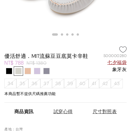
優活舒適．MIT流蘇豆豆底莫卡辛鞋
S00000280
NT$ 788
七夕福袋
NT$ 1380
象牙灰
34
35
36
37
38
39
40
41
42
43
本商品暫不提供尺碼推薦功能
商品資訊
試穿心得
尺寸對照表
產地：台灣