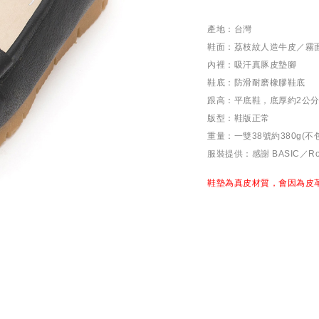
產地：台灣
鞋面：荔枝紋人造牛皮／霧面
內裡：吸汗真豚皮墊腳
鞋底：防滑耐磨橡膠鞋底
跟高：平底鞋，底厚約2公
版型：鞋版正常
重量：一雙38號約380g(不
服裝提供：感謝 BASIC／Rock
鞋墊為真皮材質，會因為皮