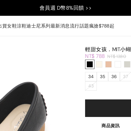
會員週 D幣8%回饋 >>
出貨
女鞋
涼鞋
迪士尼系列
最新消息
流行話題
瘋搶$788起
輕甜女孩．MIT小
NT$ 788
NT$ 1380
34
35
36
37
43
商品資訊