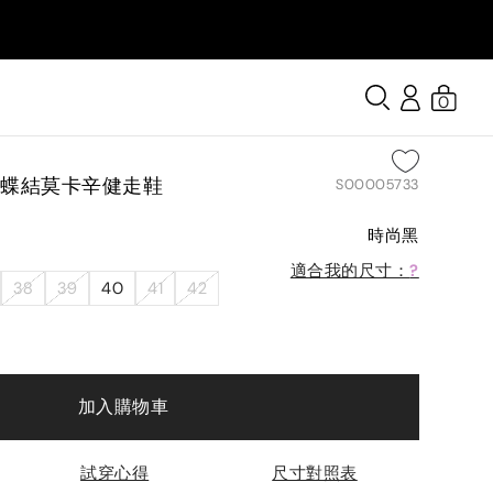
0
蝴蝶結莫卡辛健走鞋
S00005733
時尚黑
適合我的尺寸：
?
38
39
40
41
42
加入購物車
試穿心得
尺寸對照表