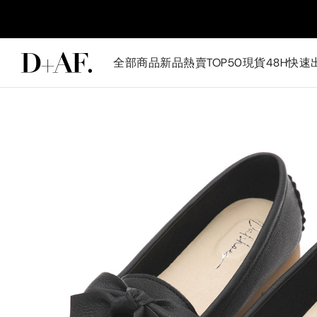
全部商品
新品
熱賣TOP50
現貨48H快速