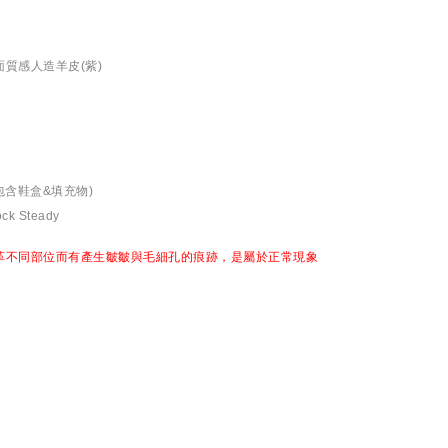
質感人造羊皮(紫)
分
包含鞋盒&填充物)
 Steady
革不同部位而有產生皺皺與毛細孔的痕跡，是屬於正常現象