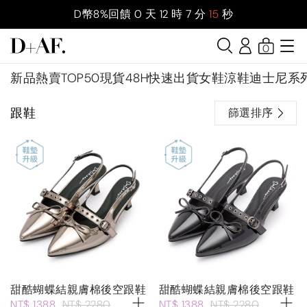
D幣8%回饋
0
天
12
時
7
分
15
秒
0
新品
熱賣TOP50
現貨48H快速出貨
女鞋
涼鞋
迪士尼系
跟鞋
篩選排序
甜酷蝴蝶結親膚棉後空跟鞋
甜酷蝴蝶結親膚棉後空跟鞋
NT$ 1388
NT$ 2280
NT$ 1388
NT$ 2280