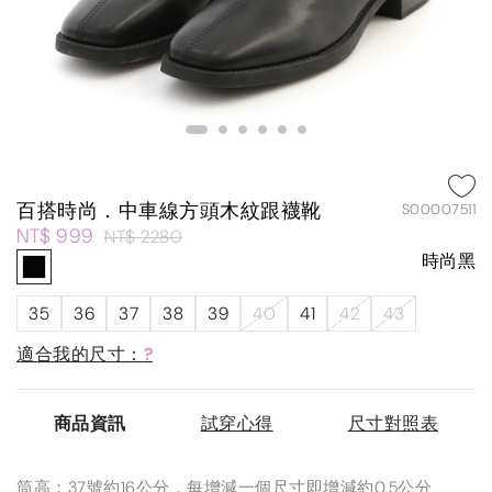
百搭時尚．中車線方頭木紋跟襪靴
S00007511
NT$ 999
NT$ 2280
時尚黑
35
36
37
38
39
40
41
42
43
適合我的尺寸：
?
商品資訊
試穿心得
尺寸對照表
筒高：37號約16公分，每增減一個尺寸即增減約0.5公分