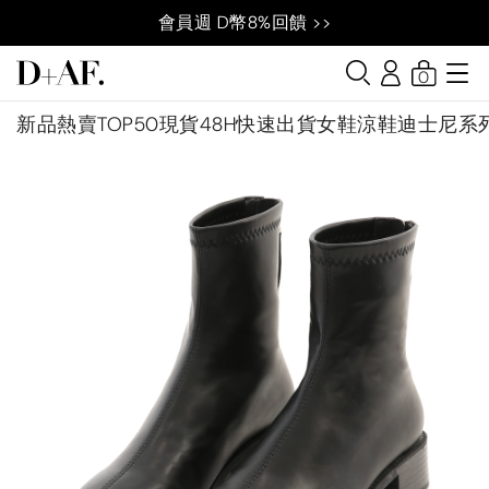
會員週 D幣8%回饋 >>
0
新品
熱賣TOP50
現貨48H快速出貨
女鞋
涼鞋
迪士尼系