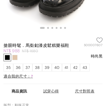
搶眼時髦．馬銜釦漆皮鬆糕樂福鞋
S00007607
NT$ 988
NT$ 1680
時尚黑
35
36
37
38
39
40
41
42
43
適合我的尺寸：
?
商品資訊
試穿心得
尺寸對照表
版型：鞋版正常