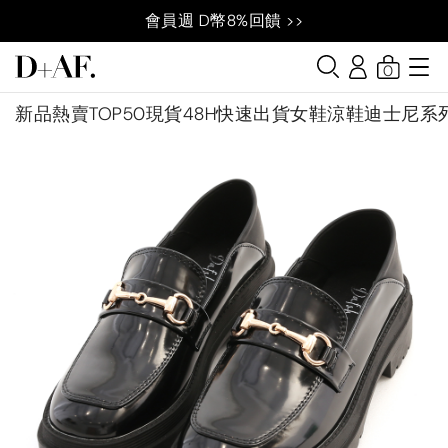
會員週 D幣8%回饋 >>
0
新品
熱賣TOP50
現貨48H快速出貨
女鞋
涼鞋
迪士尼系