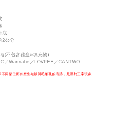
皮
腳
鞋底
約2公分
0g(不包含鞋盒&填充物)
C／Wannabe／LOVFEE／CANTWO
革不同部位而有產生皺皺與毛細孔的痕跡，是屬於正常現象