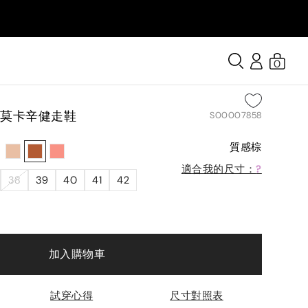
0
面莫卡辛健走鞋
S00007858
質感棕
適合我的尺寸：
?
38
39
40
41
42
加入購物車
試穿心得
尺寸對照表