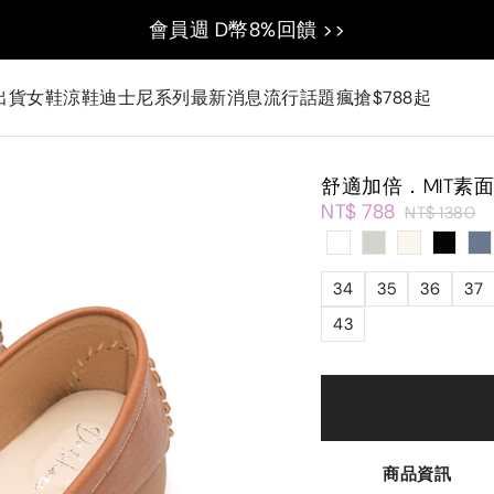
會員週 D幣8%回饋 >>
出貨
女鞋
涼鞋
迪士尼系列
最新消息
流行話題
瘋搶$788起
舒適加倍．MIT素
NT$ 788
NT$ 1380
34
35
36
37
43
商品資訊