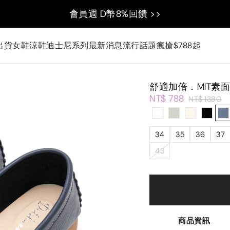
會員週 D幣8%回饋 >>
出貨
女鞋
涼鞋
迪士尼系列
最新消息
流行話題
瘋搶$788起
舒適加倍．MIT素
NT$ 788
NT$ 1380
34
35
36
37
43
商品資訊