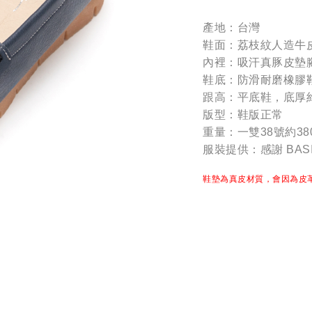
產地：台灣
鞋面：荔枝紋人造牛
內裡：吸汗真豚皮墊
鞋底：防滑耐磨橡膠
跟高：平底鞋，底厚
版型：鞋版正常
重量：一雙38號約38
服裝提供：感謝 BASI
鞋墊為真皮材質，會因為皮