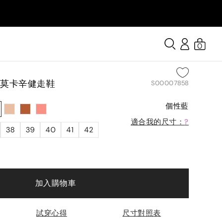
0
面莫卡辛健走鞋
S00007858
個性藍
適合我的尺寸：
?
38
39
40
41
42
加入購物車
試穿心得
尺寸對照表