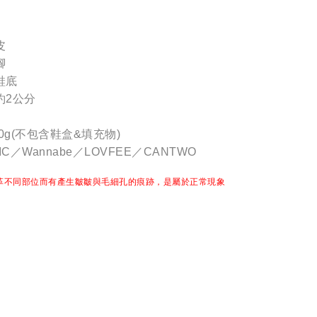
皮
腳
鞋底
約2公分
0g(不包含鞋盒&填充物)
C／Wannabe／LOVFEE／CANTWO
革不同部位而有產生皺皺與毛細孔的痕跡，是屬於正常現象