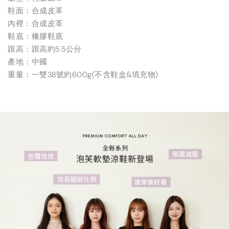
鞋面：合成皮革
內裡：合成皮革
鞋底：橡膠鞋底
跟高：跟高約5.5公分
產地：中國
重量：一雙38號約600g(不含鞋盒&填充物)