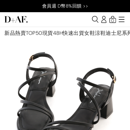
會員週 D幣8%回饋 >>
0
新品
熱賣TOP50
現貨48H快速出貨
女鞋
涼鞋
迪士尼系