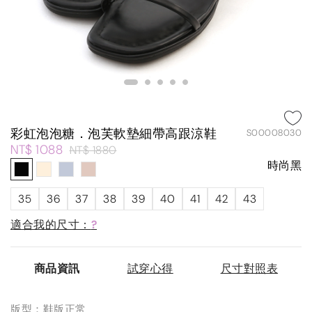
彩虹泡泡糖．泡芙軟墊細帶高跟涼鞋
S00008030
NT$ 1088
NT$ 1880
時尚黑
35
36
37
38
39
40
41
42
43
適合我的尺寸：
?
商品資訊
試穿心得
尺寸對照表
版型：鞋版正常