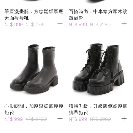
筆直漫畫腿．方糖鬆糕厚底
百搭時尚．中車線方頭木紋
素面瘦瘦靴
跟襪靴
NT$ 999
NT$ 2780
NT$ 999
NT$ 2280
心動瞬間．加厚鬆糕底瘦瘦
獨特升級．升級版鋸齒厚底
短靴
綁帶短靴
NT$ 999
NT$ 2480
NT$ 999
NT$ 2980