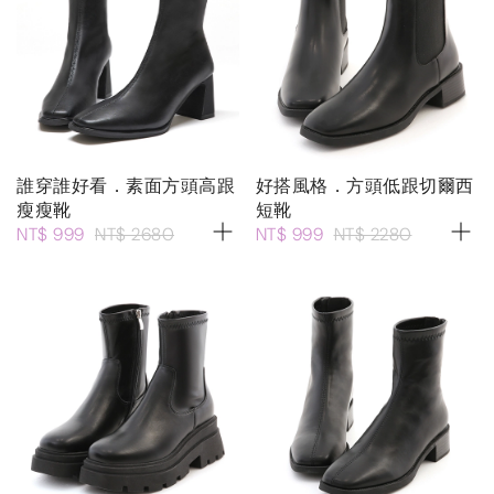
誰穿誰好看．素面方頭高跟
好搭風格．方頭低跟切爾西
瘦瘦靴
短靴
NT$ 999
NT$ 2680
NT$ 999
NT$ 2280