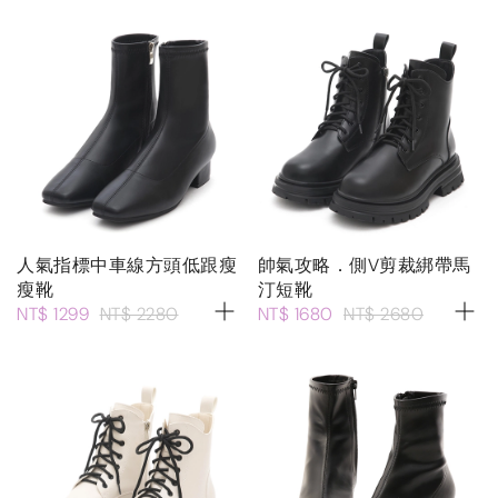
人氣指標中車線方頭低跟瘦
帥氣攻略．側V剪裁綁帶馬
瘦靴
汀短靴
NT$ 1299
NT$ 2280
NT$ 1680
NT$ 2680