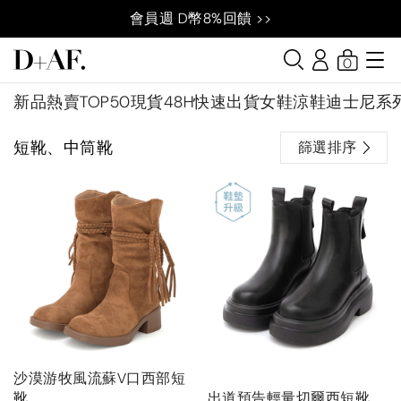
會員週 D幣8%回饋 >>
0
新品
熱賣TOP50
現貨48H快速出貨
女鞋
涼鞋
迪士尼系
短靴、中筒靴
篩選排序
沙漠游牧風流蘇V口西部短
靴
出道預告輕量切爾西短靴