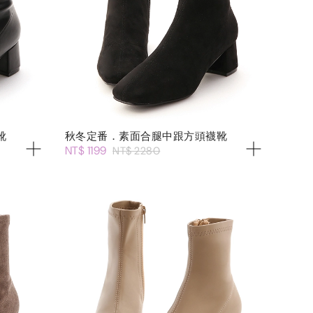
靴
秋冬定番．素面合腿中跟方頭襪靴
NT$ 1199
NT$ 2280