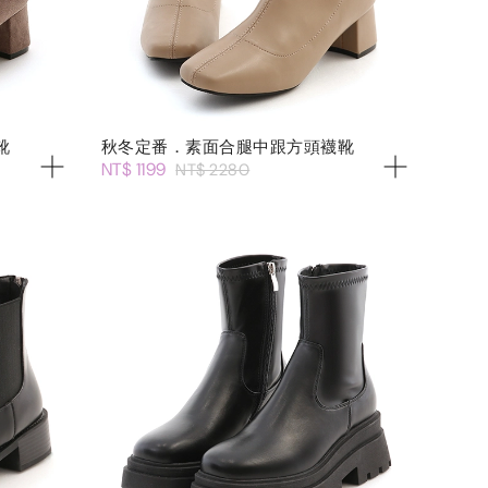
靴
秋冬定番．素面合腿中跟方頭襪靴
NT$ 1199
NT$ 2280