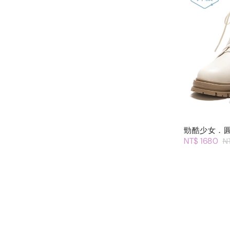
勁酷少女．
NT$ 1680
N