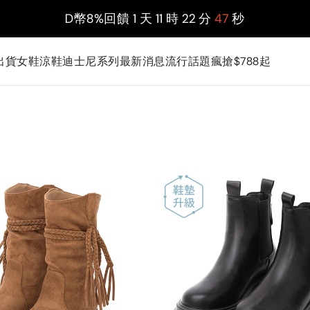
D幣8%回饋
1
天
11
時
22
分
46
秒
出貨
女鞋
涼鞋
迪士尼系列
最新消息
流行話題
瘋搶$788起