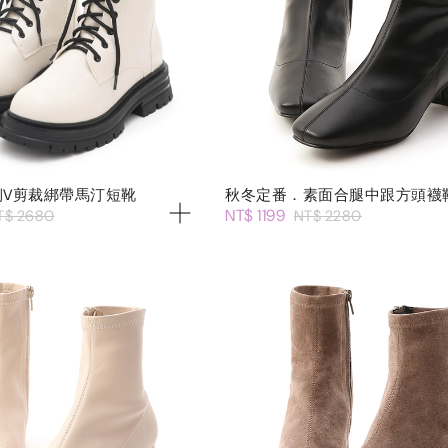
側V剪裁綁帶馬汀短靴
秋冬定番．素面合腿中跟方頭襪
NT$ 1199
T$ 2680
NT$ 2280