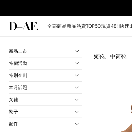
全部商品
新品
熱賣TOP50
現貨48H快速
新品上市
短靴、中筒靴
特價活動
特別企劃
本月話題
女鞋
靴子
配件