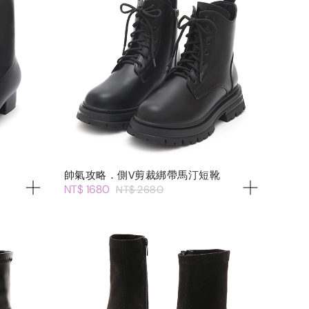
帥氣攻略．側V剪裁綁帶馬汀短靴
NT$ 1680
NT$ 2680