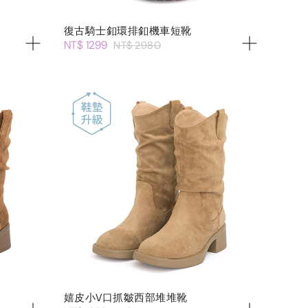
復古騎士釦環排釦機車短靴
NT$ 1299
NT$ 2980
嬉皮小V口抓皺西部堆堆靴