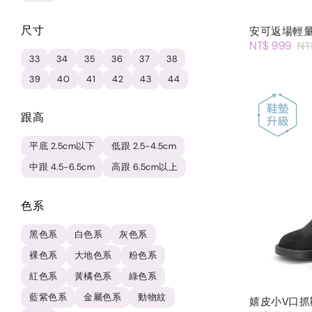
尺寸
安可返場輕
NT$ 999
NT
33
34
35
36
37
38
39
40
41
42
43
44
跟高
平底 2.5cm以下
低跟 2.5-4.5cm
中跟 4.5-6.5cm
高跟 6.5cm以上
色系
黑色系
白色系
灰色系
裸色系
大地色系
粉色系
紅色系
黃橘色系
綠色系
藍紫色系
金屬色系
動物紋
嬉皮小V口抓