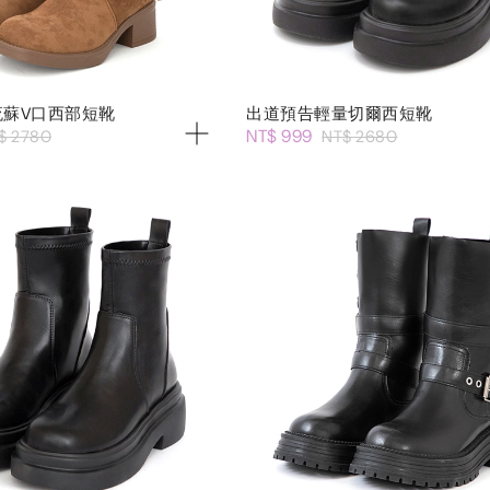
流蘇V口西部短靴
出道預告輕量切爾西短靴
NT$ 999
$ 2780
NT$ 2680