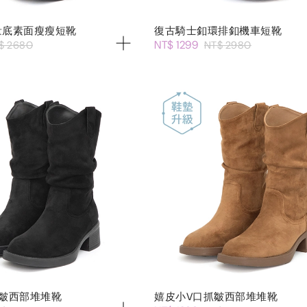
量底素面瘦瘦短靴
復古騎士釦環排釦機車短靴
NT$ 1299
$ 2680
NT$ 2980
皺西部堆堆靴
嬉皮小V口抓皺西部堆堆靴