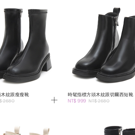
頭木紋跟瘦瘦靴
時髦指標方頭木紋跟切爾西短靴
NT$ 999
$ 2680
NT$ 2680