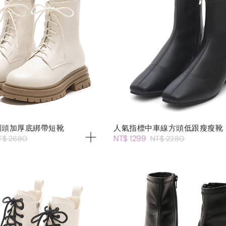
圓頭加厚底綁帶短靴
人氣指標中車線方頭低跟瘦瘦靴
NT$ 1299
T$ 2680
NT$ 2280