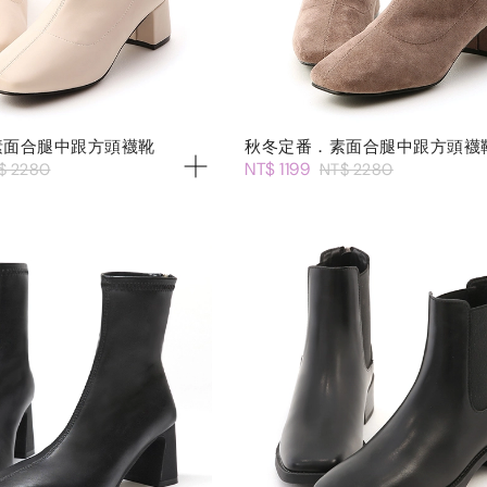
素面合腿中跟方頭襪靴
秋冬定番．素面合腿中跟方頭襪
NT$ 1199
$ 2280
NT$ 2280