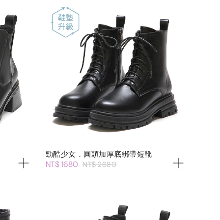
勁酷少女．圓頭加厚底綁帶短靴
NT$ 1680
NT$ 2680