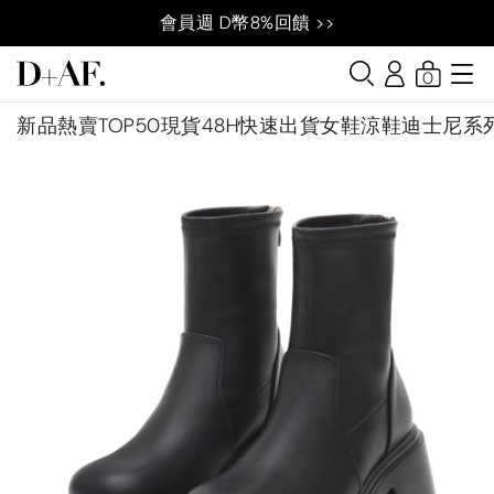
會員週 D幣8%回饋 >>
0
新品
熱賣TOP50
現貨48H快速出貨
女鞋
涼鞋
迪士尼系