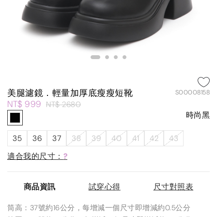
美腿濾鏡．輕量加厚底瘦瘦短靴
S00008158
NT$ 999
NT$ 2680
時尚黑
35
36
37
38
39
40
41
42
43
適合我的尺寸：
?
商品資訊
試穿心得
尺寸對照表
筒高：37號約16公分，每增減一個尺寸即增減約0.5公分