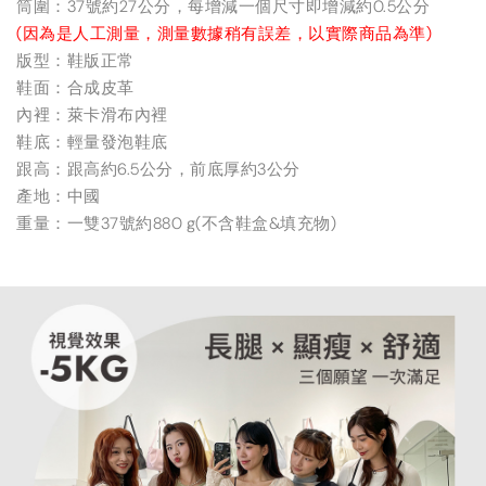
筒圍：37號約27公分，每增減一個尺寸即增減約0.5公分
(因為是人工測量，測量數據稍有誤差，以實際商品為準)
版型：鞋版正常
鞋面：合成皮革
內裡：萊卡滑布內裡
鞋底：輕量發泡鞋底
跟高：跟高約6.5公分，前底厚約3公分
產地：中國
重量：一雙37號約880 g(不含鞋盒&填充物)