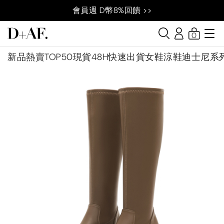
會員週 D幣8%回饋 >>
0
新品
熱賣TOP50
現貨48H快速出貨
女鞋
涼鞋
迪士尼系