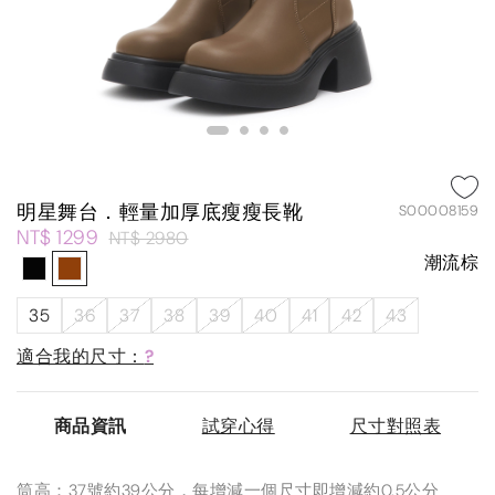
明星舞台．輕量加厚底瘦瘦長靴
S00008159
NT$ 1299
NT$ 2980
潮流棕
35
36
37
38
39
40
41
42
43
適合我的尺寸：
?
商品資訊
試穿心得
尺寸對照表
筒高：37號約39公分，每增減一個尺寸即增減約0.5公分