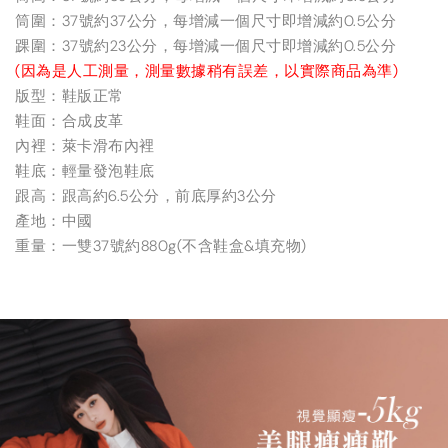
筒圍：37號約37公分，每增減一個尺寸即增減約0.5公分
踝圍：37號約23公分，每增減一個尺寸即增減約0.5公分
(因為是人工測量，測量數據稍有誤差，以實際商品為準)
版型：鞋版正常
鞋面：合成皮革
內裡：萊卡滑布內裡
鞋底：輕量發泡鞋底
跟高：跟高約6.5公分，前底厚約3公分
產地：中國
重量：一雙37號約880g(不含鞋盒&填充物)