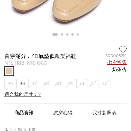
實穿滿分．4D氣墊低跟樂福鞋
S00008219
NT$ 1188
七夕福袋
NT$ 1980
奶茶杏
35
36
37
38
39
40
41
42
43
適合我的尺寸：
?
商品資訊
試穿心得
尺寸對照表
版型：鞋版正常