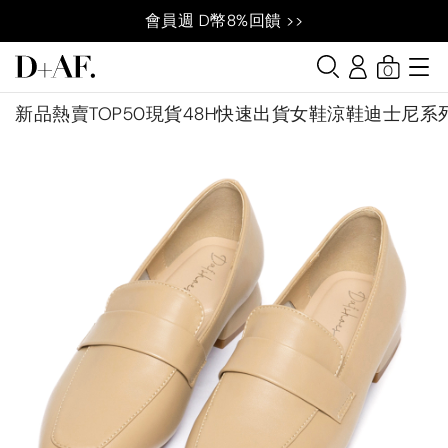
會員週 D幣8%回饋 >>
0
新品
熱賣TOP50
現貨48H快速出貨
女鞋
涼鞋
迪士尼系