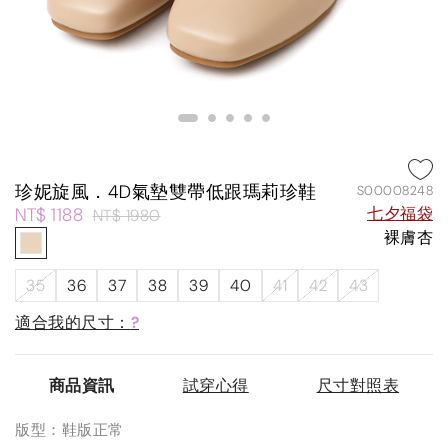
珍妮旋風．4D氣墊雙帶低跟瑪莉珍鞋
S00008248
NT$ 1188
七夕福袋
NT$ 1980
裸膚杏
35
36
37
38
39
40
41
42
43
適合我的尺寸：
?
商品資訊
試穿心得
尺寸對照表
版型：鞋版正常