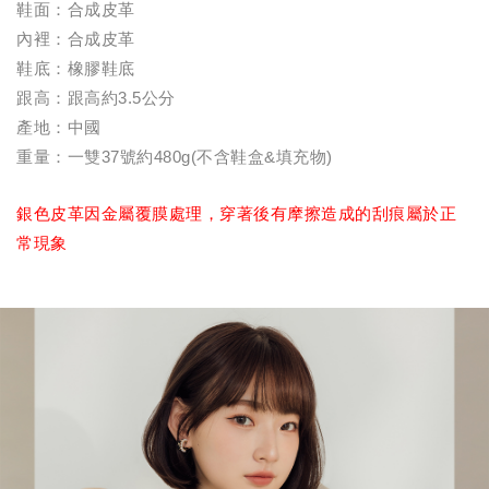
鞋面：合成皮革
內裡：合成皮革
鞋底：橡膠鞋底
跟高：跟高約3.5公分
產地：中國
重量：一雙37號約480g(不含鞋盒&填充物)
銀色皮革因金屬覆膜處理，穿著後有摩擦造成的刮痕屬於正
常現象