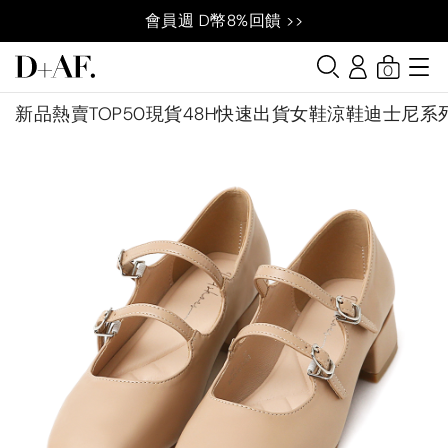
會員週 D幣8%回饋 >>
0
新品
熱賣TOP50
現貨48H快速出貨
女鞋
涼鞋
迪士尼系