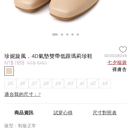
珍妮旋風．4D氣墊雙帶低跟瑪莉珍鞋
S00008248
NT$ 1188
七夕福袋
NT$ 1980
裸膚杏
35
36
37
38
39
40
41
42
43
適合我的尺寸：
?
商品資訊
試穿心得
尺寸對照表
版型：鞋版正常