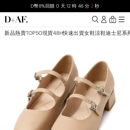
D幣8%回饋
0
天
12
時
46
分
1
秒
0
新品
熱賣TOP50
現貨48H快速出貨
女鞋
涼鞋
迪士尼系