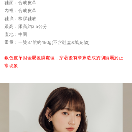
鞋面：合成皮革
內裡：合成皮革
鞋底：橡膠鞋底
跟高：跟高約3.5公分
產地：中國
重量：一雙37號約480g(不含鞋盒&填充物)
銀色皮革因金屬覆膜處理，穿著後有摩擦造成的刮痕屬於正
常現象