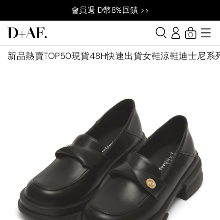
會員週 D幣8%回饋 >>
0
新品
熱賣TOP50
現貨48H快速出貨
女鞋
涼鞋
迪士尼系