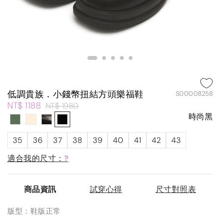
低調貴族．小錢幣扭結方頭樂福鞋
S00008258
NT$ 1188
NT$ 1980
時尚黑
35
36
37
38
39
40
41
42
43
適合我的尺寸：
?
商品資訊
試穿心得
尺寸對照表
版型：鞋版正常