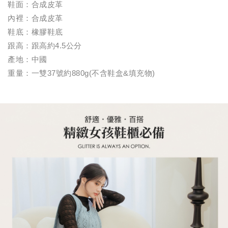
鞋面：合成皮革
內裡：合成皮革
鞋底：橡膠鞋底
跟高：跟高約4.5公分
產地：中國
重量：一雙37號約880g(不含鞋盒&填充物)