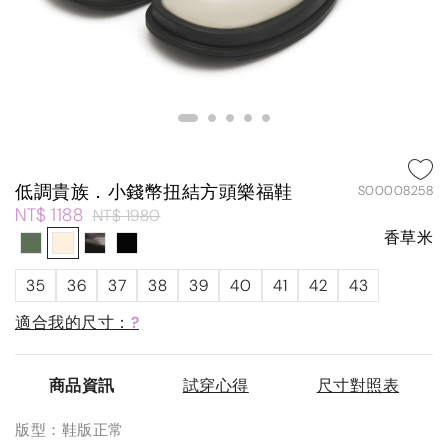
低調貴族．小錢幣扭結方頭樂福鞋
S00008258
NT$ 1188
NT$ 1980
香草米
35
36
37
38
39
40
41
42
43
適合我的尺寸：
?
商品資訊
試穿心得
尺寸對照表
版型：鞋版正常