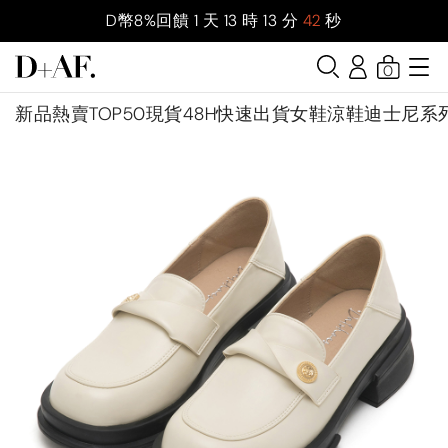
D幣8%回饋
1
天
13
時
13
分
41
秒
0
新品
熱賣TOP50
現貨48H快速出貨
女鞋
涼鞋
迪士尼系