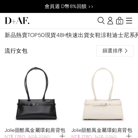
會員週 D幣8%回饋 >>
0
新品
熱賣TOP50
現貨48H快速出貨
女鞋
涼鞋
迪士尼系
流行女包
篩選排序
Jolie甜酷風金屬環釦肩背包
Jolie甜酷風金屬環釦肩背包
NT$ 1780
NT$ 2780
NT$ 1780
NT$ 2780