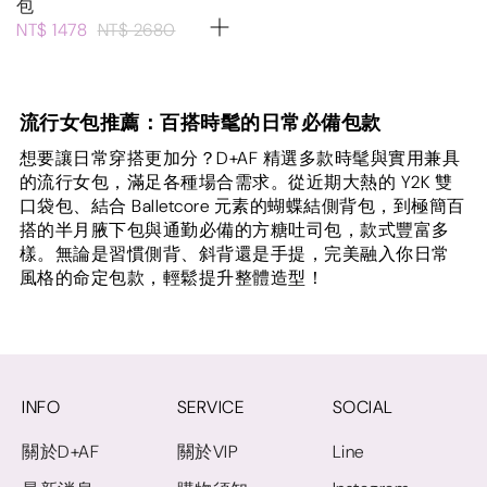
包
NT$ 1478
NT$ 2680
流行女包推薦：百搭時髦的日常必備包款
想要讓日常穿搭更加分？D+AF 精選多款時髦與實用兼具
的流行女包，滿足各種場合需求。從近期大熱的 Y2K 雙
口袋包、結合 Balletcore 元素的蝴蝶結側背包，到極簡百
搭的半月腋下包與通勤必備的方糖吐司包，款式豐富多
樣。無論是習慣側背、斜背還是手提，完美融入你日常
風格的命定包款，輕鬆提升整體造型！
INFO
SERVICE
SOCIAL
關於D+AF
關於VIP
Line