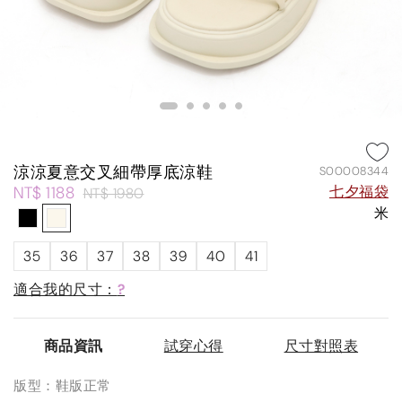
涼涼夏意交叉細帶厚底涼鞋
S00008344
NT$ 1188
七夕福袋
NT$ 1980
米
35
36
37
38
39
40
41
適合我的尺寸：
?
商品資訊
試穿心得
尺寸對照表
版型：鞋版正常