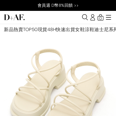
會員週 D幣8%回饋 >>
0
新品
熱賣TOP50
現貨48H快速出貨
女鞋
涼鞋
迪士尼系