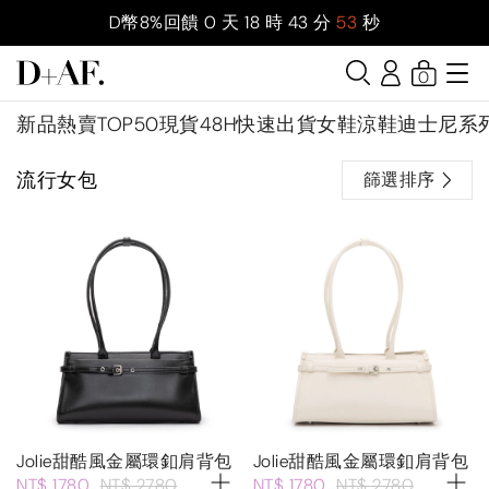
D幣8%回饋
0
天
18
時
43
分
52
秒
0
新品
熱賣TOP50
現貨48H快速出貨
女鞋
涼鞋
迪士尼系
流行女包
篩選排序
Jolie甜酷風金屬環釦肩背包
Jolie甜酷風金屬環釦肩背包
NT$ 1780
NT$ 2780
NT$ 1780
NT$ 2780