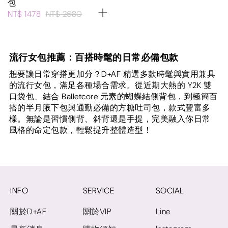
包
NT$ 1478
NT$ 2680
流行女包推薦：百搭時髦的日常必備包款
想要讓日常穿搭更加分？D+AF 精選多款時髦與實用兼具
的流行女包，滿足各種場合需求。從近期大熱的 Y2K 雙
口袋包、結合 Balletcore 元素的蝴蝶結側背包，到極簡百
搭的半月腋下包與通勤必備的方糖吐司包，款式豐富多
樣。無論是習慣側背、斜背還是手提，完美融入你日常
風格的命定包款，輕鬆提升整體造型！
INFO
SERVICE
SOCIAL
關於D+AF
關於VIP
Line