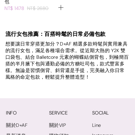
包
NT$ 1478
NT$ 2680
流行女包推薦：百搭時髦的日常必備包款
想要讓日常穿搭更加分？D+AF 精選多款時髦與實用兼具
的流行女包，滿足各種場合需求。從近期大熱的 Y2K 雙
口袋包、結合 Balletcore 元素的蝴蝶結側背包，到極簡百
搭的半月腋下包與通勤必備的方糖吐司包，款式豐富多
樣。無論是習慣側背、斜背還是手提，完美融入你日常
風格的命定包款，輕鬆提升整體造型！
INFO
SERVICE
SOCIAL
關於D+AF
關於VIP
Line