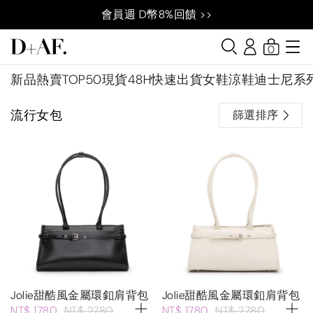
會員週 D幣8%回饋 >>
0
新品
熱賣TOP50
現貨48H快速出貨
女鞋
涼鞋
迪士尼系
流行女包
篩選排序
Jolie甜酷風金屬環釦肩背包
Jolie甜酷風金屬環釦肩背包
NT$ 1780
NT$ 2780
NT$ 1780
NT$ 2780