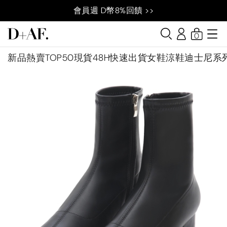
會員週 D幣8%回饋 >>
0
新品
熱賣TOP50
現貨48H快速出貨
女鞋
涼鞋
迪士尼系