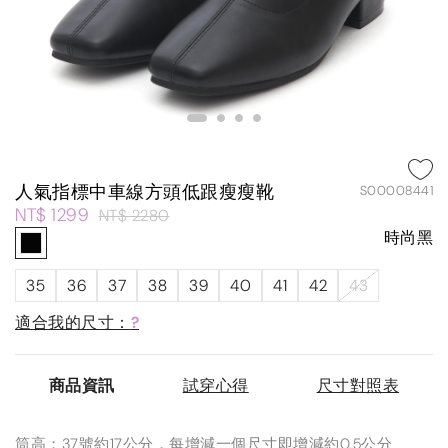
人氣指標中車線方頭低跟瘦瘦靴
S00008441
NT$ 1299
NT$ 2280
時尚黑
35
36
37
38
39
40
41
42
43
適合我的尺寸：
?
商品資訊
試穿心得
尺寸對照表
筒高：37號約17公分，每增減一個尺寸即增減約0.5公分