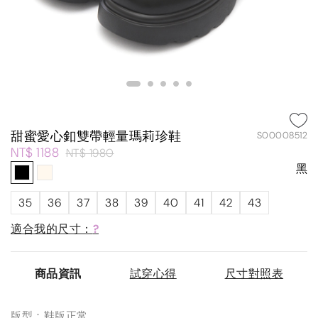
甜蜜愛心釦雙帶輕量瑪莉珍鞋
S00008512
NT$ 1188
NT$ 1980
黑
35
36
37
38
39
40
41
42
43
適合我的尺寸：
?
商品資訊
試穿心得
尺寸對照表
版型：鞋版正常