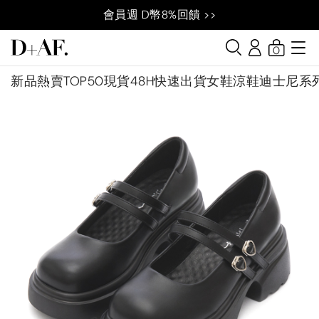
會員週 D幣8%回饋 >>
0
新品
熱賣TOP50
現貨48H快速出貨
女鞋
涼鞋
迪士尼系