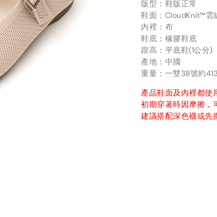
版型：鞋版正常
鞋面：CloudKnit
內裡：布
鞋底：橡膠鞋底
跟高：平底鞋(1公分)
產地：中國
重量：一雙38號約41
產品鞋面及內裡都使
初期穿著時因摩擦，
建議搭配深色襪或先