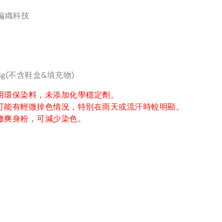
™雲編織科技
3g(不含鞋盒&填充物)
用環保染料，未添加化學穩定劑。
可能有輕微掉色情況，特別在雨天或流汗時較明顯。
撒爽身粉，可減少染色。