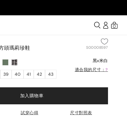
0
】方頭瑪莉珍鞋
S00008597
黑x米白
適合我的尺寸：
?
39
40
41
42
43
加入購物車
試穿心得
尺寸對照表