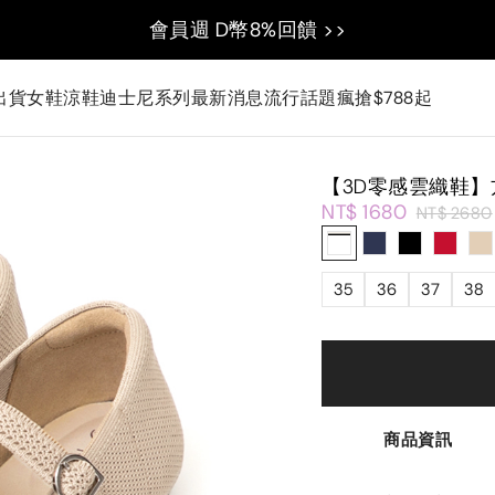
會員週 D幣8%回饋 >>
出貨
女鞋
涼鞋
迪士尼系列
最新消息
流行話題
瘋搶$788起
【3D零感雲織鞋
NT$ 1680
NT$ 2680
35
36
37
38
商品資訊