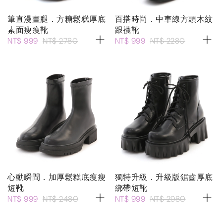
筆直漫畫腿．方糖鬆糕厚底
百搭時尚．中車線方頭木紋
素面瘦瘦靴
跟襪靴
NT$ 999
NT$ 2780
NT$ 999
NT$ 2280
心動瞬間．加厚鬆糕底瘦瘦
獨特升級．升級版鋸齒厚底
短靴
綁帶短靴
NT$ 999
NT$ 2480
NT$ 999
NT$ 2980