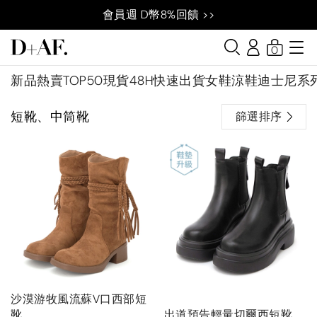
會員週 D幣8%回饋 >>
0
新品
熱賣TOP50
現貨48H快速出貨
女鞋
涼鞋
迪士尼系
短靴、中筒靴
篩選排序
沙漠游牧風流蘇V口西部短
靴
出道預告輕量切爾西短靴