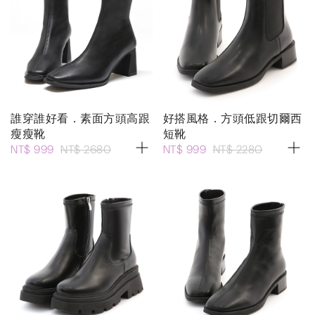
誰穿誰好看．素面方頭高跟
好搭風格．方頭低跟切爾西
瘦瘦靴
短靴
NT$ 999
NT$ 2680
NT$ 999
NT$ 2280