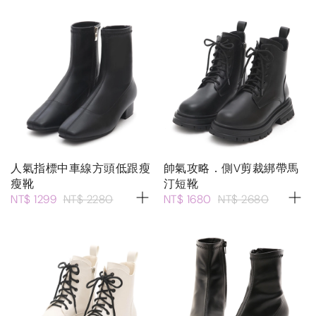
人氣指標中車線方頭低跟瘦
帥氣攻略．側V剪裁綁帶馬
瘦靴
汀短靴
NT$ 1299
NT$ 2280
NT$ 1680
NT$ 2680