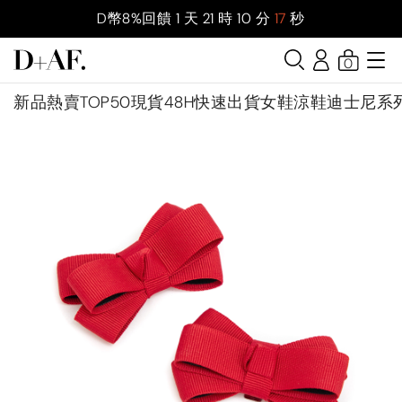
D幣8%回饋
1
天
21
時
10
分
16
秒
0
新品
熱賣TOP50
現貨48H快速出貨
女鞋
涼鞋
迪士尼系