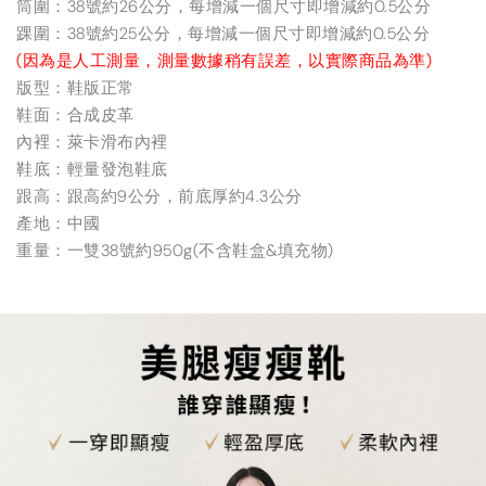
筒圍：38號約26公分，每增減一個尺寸即增減約0.5公分
踝圍：38號約25公分，每增減一個尺寸即增減約0.5公分
(因為是人工測量，測量數據稍有誤差，以實際商品為準)
版型：鞋版正常
鞋面：合成皮革
內裡：萊卡滑布內裡
鞋底：輕量發泡鞋底
跟高：跟高約9公分，前底厚約4.3公分
產地：中國
重量：一雙38號約950g(不含鞋盒&填充物)