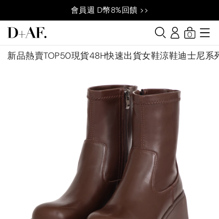
會員週 D幣8%回饋 >>
0
新品
熱賣TOP50
現貨48H快速出貨
女鞋
涼鞋
迪士尼系