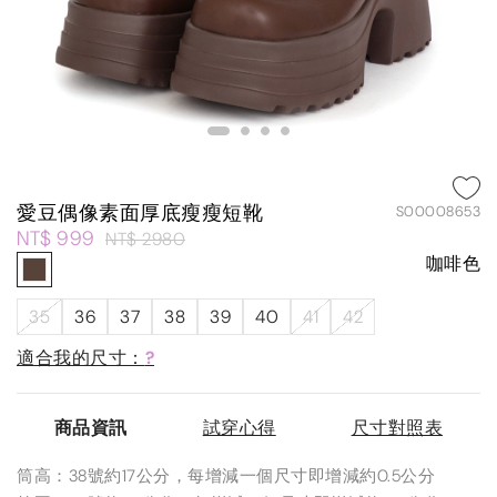
愛豆偶像素面厚底瘦瘦短靴
S00008653
NT$ 999
NT$ 2980
咖啡色
35
36
37
38
39
40
41
42
適合我的尺寸：
?
商品資訊
試穿心得
尺寸對照表
筒高：38號約17公分，每增減一個尺寸即增減約0.5公分