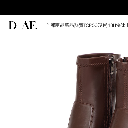
全部商品
新品
熱賣TOP50
現貨48H快速