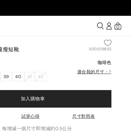
0
瘦瘦短靴
S00008653
咖啡色
適合我的尺寸：
?
39
40
41
42
加入購物車
試穿心得
尺寸對照表
分，每增減一個尺寸即增減約0.5公分