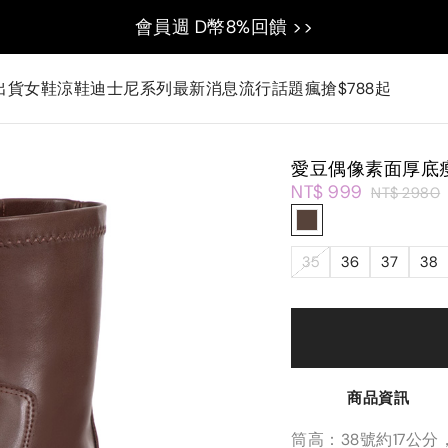
會員週 D幣8%回饋 >>
出貨
女鞋
涼鞋
迪士尼系列
最新消息
流行話題
瘋搶$788起
愛豆偶像素面厚底
NT$ 999
NT$ 2980
35
36
37
38
商品資訊
筒高：38號約17公