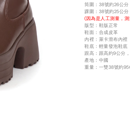
筒圍：38號約26公
踝圍：38號約25公
(因為是人工測量，測
版型：鞋版正常
鞋面：合成皮革
內裡：萊卡滑布內裡
鞋底：輕量發泡鞋底
跟高：跟高約9公分，
產地：中國
重量：一雙38號約95