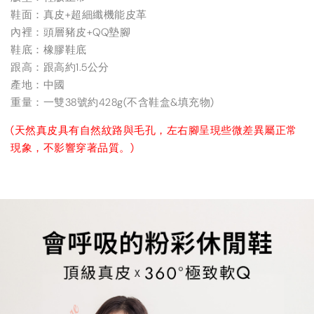
鞋面：真皮+超細纖機能皮革
內裡：頭層豬皮+QQ墊腳
鞋底：橡膠鞋底
跟高：跟高約1.5公分
產地：中國
重量：一雙38號約428g(不含鞋盒&填充物)
(天然真皮具有自然紋路與毛孔，左右腳呈現些微差異屬正常
現象，不影響穿著品質。)