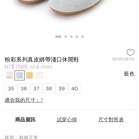
粉彩系列真皮綁帶淺口休閒鞋
S00008713
NT$ 1588
NT$ 2680
藍色
35
36
37
38
39
40
適合我的尺寸：
?
商品資訊
試穿心得
尺寸對照表
版型：鞋版正常