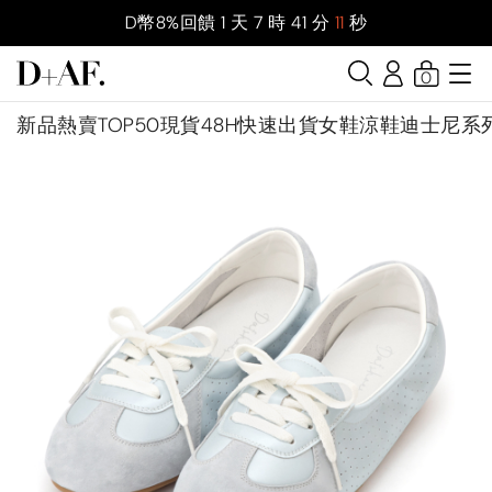
D幣8%回饋
1
天
7
時
41
分
9
秒
0
新品
熱賣TOP50
現貨48H快速出貨
女鞋
涼鞋
迪士尼系