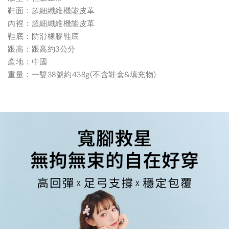
鞋面：超細纖維機能皮革
內裡：超細纖維機能皮革
鞋底：防滑橡膠鞋底
跟高：跟高約3公分
產地：中國
重量：一雙38號約438g(不含鞋盒&填充物)