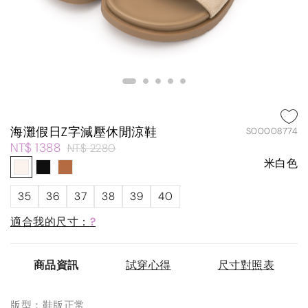
海灘假日Z字減壓休閒涼鞋
S00008774
NT$ 1388
NT$ 2280
米白色
35
36
37
38
39
40
適合我的尺寸：
?
商品資訊
試穿心得
尺寸對照表
版型：鞋版正常