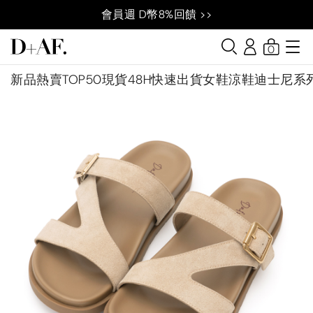
會員週 D幣8%回饋 >>
0
新品
熱賣TOP50
現貨48H快速出貨
女鞋
涼鞋
迪士尼系