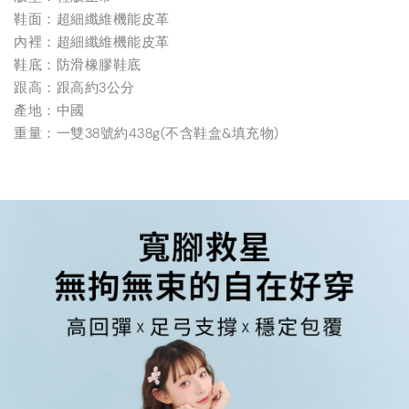
鞋面：超細纖維機能皮革
內裡：超細纖維機能皮革
鞋底：防滑橡膠鞋底
跟高：跟高約3公分
產地：中國
重量：一雙38號約438g(不含鞋盒&填充物)