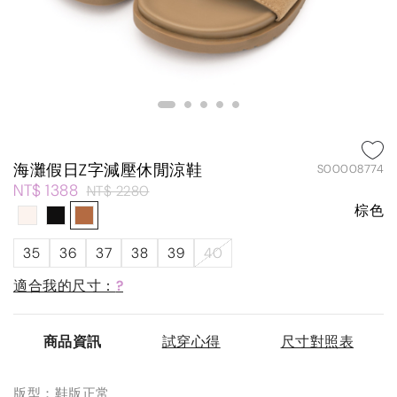
海灘假日Z字減壓休閒涼鞋
S00008774
NT$ 1388
NT$ 2280
棕色
35
36
37
38
39
40
適合我的尺寸：
?
商品資訊
試穿心得
尺寸對照表
版型：鞋版正常