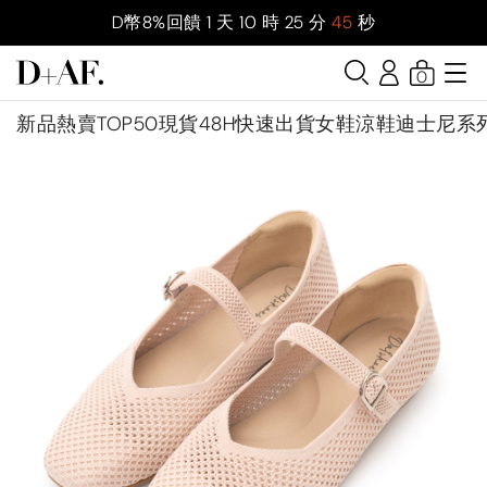
D幣8%回饋
1
天
10
時
25
分
43
秒
0
新品
熱賣TOP50
現貨48H快速出貨
女鞋
涼鞋
迪士尼系