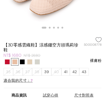
【3D零感雲織鞋】涼感鏤空方頭瑪莉珍
S00008778
鞋
NT$ 1680
NT$ 2680
裸膚粉
35
36
37
38
39
40
41
42
43
適合我的尺寸：
?
商品資訊
試穿心得
尺寸對照表