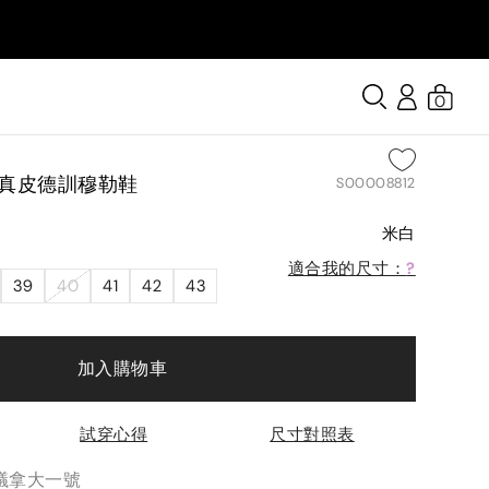
0
帶真皮德訓穆勒鞋
S00008812
米白
適合我的尺寸：
?
39
40
41
42
43
加入購物車
試穿心得
尺寸對照表
議拿大一號