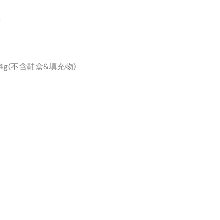
墊
4g(不含鞋盒&填充物)