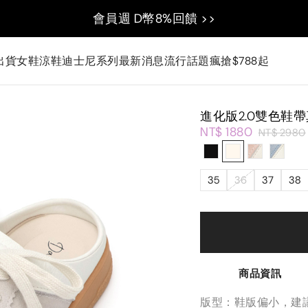
會員週 D幣8%回饋 >>
出貨
女鞋
涼鞋
迪士尼系列
最新消息
流行話題
瘋搶$788起
進化版2.0雙色鞋
NT$ 1880
NT$ 2980
35
36
37
38
商品資訊
版型：鞋版偏小，建