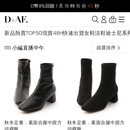
D幣8%回饋
1
天
15
時
15
分
45
秒
0
新品
熱賣TOP50
現貨48H快速出貨
女鞋
涼鞋
迪士尼系
1111 小編直播中午
篩選排序
秋冬定番．素面合腿中跟方
秋冬定番．素面合腿中跟方
頭襪靴
頭襪靴