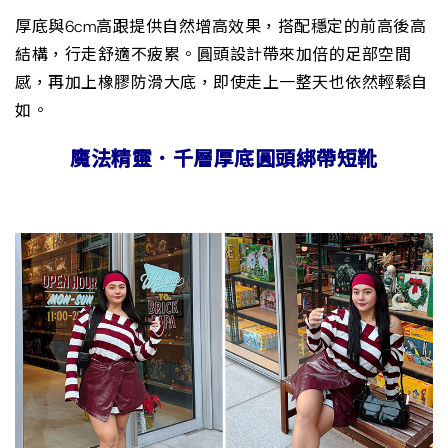
厚底與6cm高跟提供自然增高效果，搭配穩定的前高後高
結構，行走舒適不疲累。圓頭設計帶來加倍的足部空間
感，再加上橡膠防滑大底，即使走上一整天也依然輕鬆自
如。
魔法精靈．千層厚底圓頭綁帶短靴