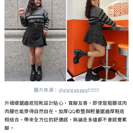
圖片來源：@gigigggggg5555
升級版鋸齒底短靴設計貼心，寬腳友善，即使是粗腿或肉
肉腿也能穿得自然自在。加厚QQ軟墊與輕量鋸齒厚鞋底
相結合，帶來全方位的舒適感，無論走多遠都不會感覺累
腳。