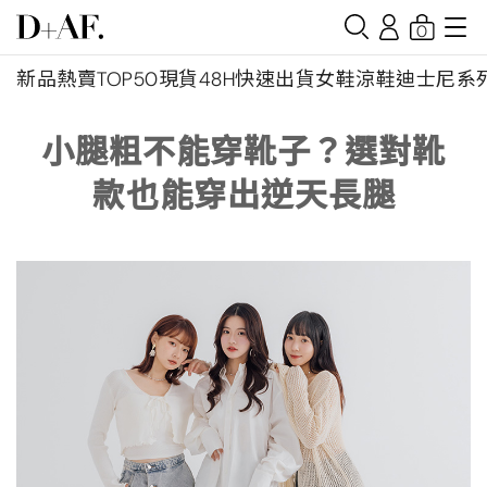
0
新品
熱賣TOP50
現貨48H快速出貨
女鞋
涼鞋
迪士尼系
小腿粗不能穿靴子？選對靴
款也能穿出逆天長腿