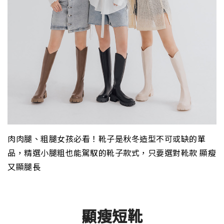
肉肉腿、粗腿女孩必看！靴子是秋冬造型不可或缺的單
品，精選小腿粗也能駕馭的靴子款式，只要選對靴款 顯瘦
又顯腿長
顯瘦短靴