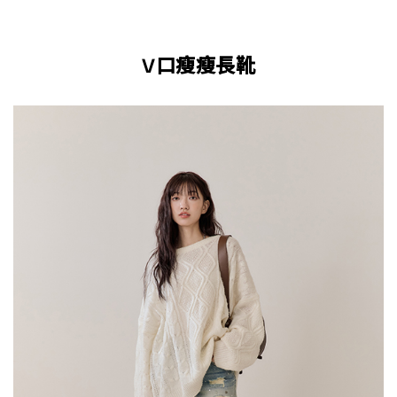
V口瘦瘦長靴