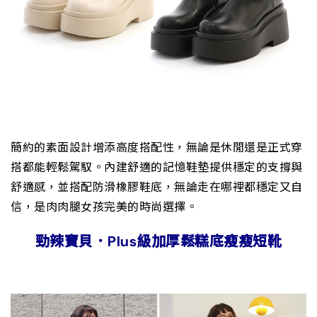
簡約的素面設計增添高度搭配性，無論是休閒還是正式穿
搭都能輕鬆駕馭。內建舒適的記憶鞋墊提供穩定的支撐與
舒適感，並搭配防滑橡膠鞋底，無論走在哪裡都穩定又自
信，是肉肉腿女孩完美的時尚選擇。
勁辣寶貝．Plus級加厚鬆糕底瘦瘦短靴