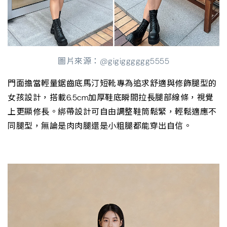
圖片來源：@gigigggggg5555
門面擔當輕量鋸齒底馬汀短靴專為追求舒適與修飾腿型的
女孩設計，搭載6.5cm加厚鞋底瞬間拉長腿部線條，視覺
上更顯修長。綁帶設計可自由調整鞋筒鬆緊，輕鬆適應不
同腿型，無論是肉肉腿還是小粗腿都能穿出自信。