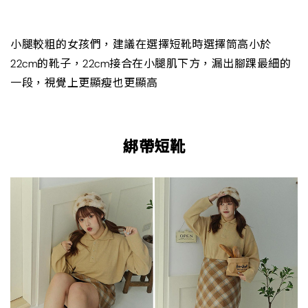
小腿較粗的女孩們，建議在選擇短靴時選擇筒高小於
22cm的靴子，22cm接合在小腿肌下方，漏出腳踝最細的
一段，視覺上更顯瘦也更顯高
綁帶短靴