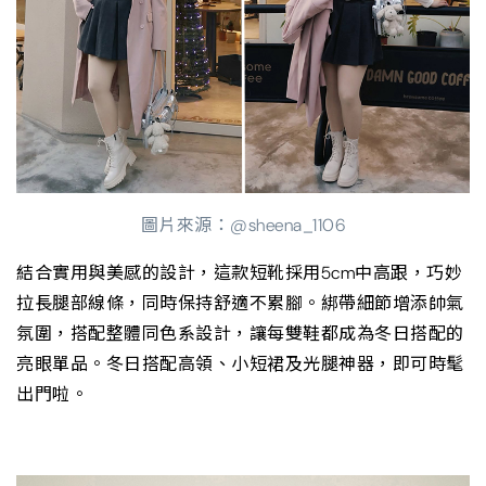
圖片來源：@sheena_1106
結合實用與美感的設計，這款短靴採用5cm中高跟，巧妙
拉長腿部線條，同時保持舒適不累腳。綁帶細節增添帥氣
氛圍，搭配整體同色系設計，讓每雙鞋都成為冬日搭配的
亮眼單品。冬日搭配高領、小短裙及光腿神器，即可時髦
出門啦。